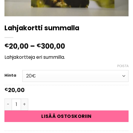
Lahjakortti summalla
Hintaluokka:
20,00
–
300,00
€
€
€20,00
Lahjakortteja eri summilla.
-
€300,00
POISTA
Hinta
20,00
€
Lahjakortti summalla määrä
LISÄÄ OSTOSKORIIN