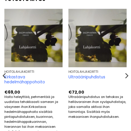
HOITOLAHJAKORTTI
HOITOLAHJAKORTTI
Kirkastava
Ultraäänipuhdistus
hedelmähappohoito
€
69,00
€
72,00
Hoito heleyttää, pehmentää ja
Ultraäänipuhdistus on tehokas ja
uudistaa tehokkaasti samean ja
hellävarainen ihon syväpuhdistaja,
väsyneen ihon.Kirkastava
joka samalla aktivoi ihon
hedelmähappohoito sisältää
toimintoja. Sisältää myös
pintapuhdistuksen, kuorinnan,
mekaanisen ihonpuhdistuksen.
hedelmähappokuorinnan,
hieronnan tai ihon mekaanisen