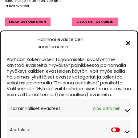
puhdistuksen, naamion, seerumin
ja hoitovoiteet.
LISÄÄ OSTOSKORIIN
LISÄÄ OSTOSKORIIN
Hallinnoi evästeiden
suostumusta
YHTEYSTIEDOT
Parhaan kokemuksen tarjoamiseksi sivustomme
käyttää evästeitä. “Hyväksy” painikkeesta painamalla
Terveys- ja Kauneuskulma Ky
hyväksyt kaikkien evästeiden käytön. Voit myös sallia
Hallituskatu 30 B 3, 90100 Oulu
haluamasi yksittäiset eväste kategoriat ja tallentaa
valintasi painamalla "Tallenna asetukset" painiketta.
Kauneushoitola
044 5691850
Valitsemalla "Hylkää" vaihtoehdon sivustomme käyttää
Parturi-kampaamo
0400 664686
vain välttämättömiä (toiminnallisia) evästeitä.
Auki ma-to 10.30-18.00 ja pe 10.30-17.00 tai
Toiminnalliset evästeet
Aina aktiivinen
sopimuksen mukaan.
Evästekäytäntö
Asetukset
Asetuk
Rekisteri- ja tietosuojaseloste