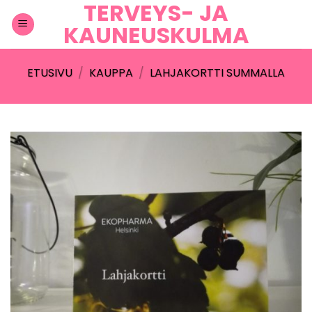
TERVEYS- JA
Skip
to
KAUNEUSKULMA
content
ETUSIVU
/
KAUPPA
/
LAHJAKORTTI SUMMALLA