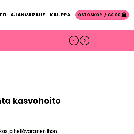
TO
AJANVARAUS
KAUPPA
OSTOSKORI /
€
0,00
nta kasvohoito
as ja hellävarainen ihon