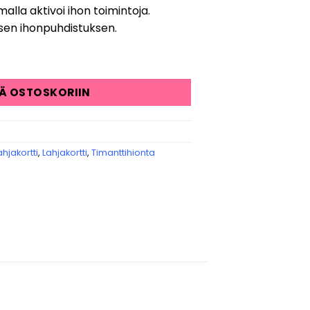
alla aktivoi ihon toimintoja.
sen ihonpuhdistuksen.
oito määrä
ÄÄ OSTOSKORIIN
hjakortti
,
Lahjakortti
,
Timanttihionta