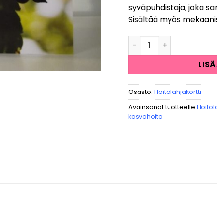
syväpuhdistaja, joka sam
Sisältää myös mekaani
Timanttihionta kasvoh
LIS
Osasto:
Hoitolahjakortti
Avainsanat tuotteelle
Hoitola
kasvohoito