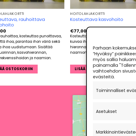
OLAHJAKORTTI
HOITOLAHJAKORTTI
euttava, rauhoittava
Kosteuttava kasvohoito
ohoito
,00
€
77,00
rauhoittaa, kosteuttaa punoittavaa,
Kosteuttaa ja pehmentää pintakuiva
ttä ihoa, parantaa ihon väriä sekä
kuivaa ihoa. Sisältää kuorinnan,
a ihoa uudistumaan. Sisältää
hieronnan, seerumin imeytyksen ultra
Parhaan kokemuksen
kuorinnan, kasvohieronnan,
naamion ja loppuvoiteet.
“Hyväksy” painikkee
frekvenssihoidon ja naamion.
myös sallia haluama
painamalla "Tallenn
SÄÄ OSTOSKORIIN
LISÄÄ OSTOSKORIIN
vaihtoehdon sivust
evästeitä.
Toiminnalliset evä
Paina "Hyv
Asetukset
E
Markkinointieväste