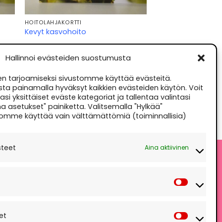
HOITOLAHJAKORTTI
Kevyt kasvohoito
€
46,00
Hallinnoi evästeiden suostumusta
a,
Kevyt kasvohoito on puolen tunnin
pikahoito kasvoille, joka pehmentää ja
lla,
kirkastaa ihoa. Hoito sisältää
 tarjoamiseksi sivustomme käyttää evästeitä.
meikinpoiston, kaksoiskuorinnan,
sta painamalla hyväksyt kaikkien evästeiden käytön. Voit
naamion ja hoitovoiteet.
si yksittäiset eväste kategoriat ja tallentaa valintasi
a asetukset" painiketta. Valitsemalla "Hylkää"
LISÄÄ OSTOSKORIIN
omme käyttää vain välttämättömiä (toiminnallisia)
steet
Aina aktiivinen
äksyn" salliaksesi Google
Asetuks
maps
västekäytäntö
et
HYVÄKSYN
Markkino