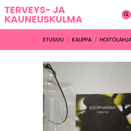
Skip
TERVEYS- JA
to
KAUNEUSKULMA
content
ETUSIVU
/
KAUPPA
/
HOITOLAHJ