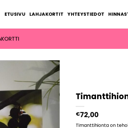
ETUSIVU
LAHJAKORTIT
YHTEYSTIEDOT
HINNAS
AKORTTI
Timanttihio
72,00
€
Timanttihionta on tehok