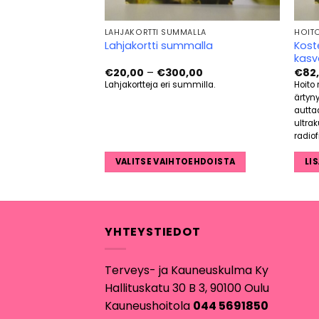
LAHJAKORTTI SUMMALLA
HOIT
Kost
uksella
Lahjakortti summalla
kasv
Hintaluokka:
€
20,00
–
€
300,00
€
82
€20,00
, kovettumien poiston,
Lahjakortteja eri summilla.
Hoito 
-
 lakkauksen ja
ärtyny
€300,00
autta
ultra
radio
RIIN
VALITSE VAIHTOEHDOISTA
LI
Tällä
tuotteella
on
useampi
YHTEYSTIEDOT
muunnelma.
Voit
Terveys- ja Kauneuskulma Ky
tehdä
Hallituskatu 30 B 3, 90100 Oulu
valinnat
Kauneushoitola
044 5691850
tuotteen