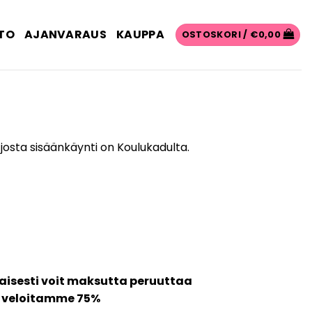
TO
AJANVARAUS
KAUPPA
OSTOSKORI /
€
0,00
 josta sisäänkäynti on Koulukadulta.
aisesti voit maksutta peruuttaa
a veloitamme 75%