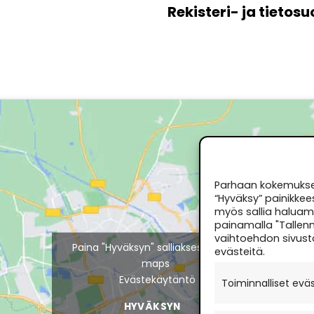
Rekisteri- ja tietos
Parhaan kokemuksen
“Hyväksy” painikkee
myös sallia haluama
painamalla "Tallenn
vaihtoehdon sivust
Paina "Hyväksyn" salliaksesi Google
evästeitä.
maps
Evästekäytäntö
Toiminnalliset evä
HYVÄKSYN