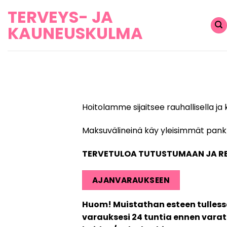
Skip
TERVEYS- JA
to
KAUNEUSKULMA
content
Hoitolamme sijaitsee rauhallisella ja
Maksuvälineinä käy yleisimmät pankki
TERVETULOA TUTUSTUMAAN JA RE
AJANVARAUKSEEN
Huom! Muistathan esteen tulless
varauksesi 24 tuntia ennen vara