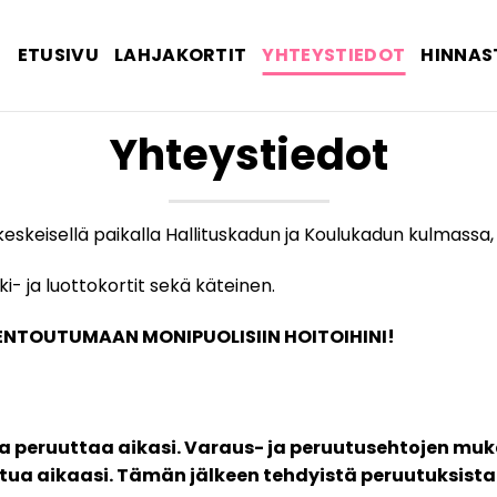
ETUSIVU
LAHJAKORTIT
YHTEYSTIEDOT
HINNAS
Yhteystiedot
 keskeisellä paikalla Hallituskadun ja Koulukadun kulmassa,
- ja luottokortit sekä käteinen.
NTOUTUMAAN MONIPUOLISIIN HOITOIHINI!
a peruuttaa aikasi. Varaus- ja peruutusehtojen muk
ttua aikaasi. Tämän jälkeen tehdyistä peruutuksist