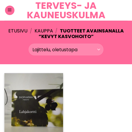
TERVEYS- JA
Skip
to
KAUNEUSKULMA
content
ETUSIVU
/
KAUPPA
/
TUOTTEET AVAINSANALLA
“KEVYT KASVOHOITO”