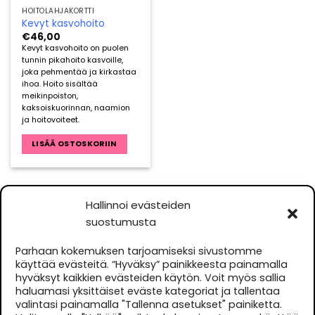
HOITOLAHJAKORTTI
Kevyt kasvohoito
€
46,00
Kevyt kasvohoito on puolen
tunnin pikahoito kasvoille,
joka pehmentää ja kirkastaa
ihoa. Hoito sisältää
meikinpoiston,
kaksoiskuorinnan, naamion
ja hoitovoiteet.
LISÄÄ OSTOSKORIIN
Hallinnoi evästeiden
suostumusta
YHTEYSTIEDOT
Parhaan kokemuksen tarjoamiseksi sivustomme
käyttää evästeitä. “Hyväksy” painikkeesta painamalla
Terveys- ja Kauneuskulma Ky
hyväksyt kaikkien evästeiden käytön. Voit myös sallia
Hallituskatu 30 B 3, 90100 Oulu
haluamasi yksittäiset eväste kategoriat ja tallentaa
valintasi painamalla "Tallenna asetukset" painiketta.
Kauneushoitola
044 5691850