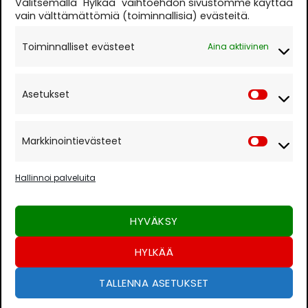
Valitsemalla "Hylkää" vaihtoehdon sivustomme käyttää
Parturi-kampaamo
0400 664686
vain välttämättömiä (toiminnallisia) evästeitä.
Auki ma-to 10.30-18.00 ja pe 10.30-17.00 tai
Toiminnalliset evästeet
Aina aktiivinen
sopimuksen mukaan.
Evästekäytäntö
Asetukset
Asetuk
Rekisteri- ja tietosuojaseloste
Markkinointievästeet
Markki
Paina "Hyväksyn" salliaksesi Google
Hallinnoi palveluita
maps
Evästekäytäntö
HYVÄKSY
HYVÄKSYN
HYLKÄÄ
TALLENNA ASETUKSET
Visa
MasterCard