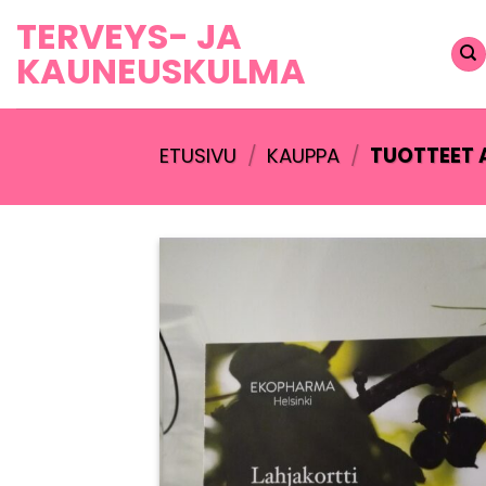
Skip
TERVEYS- JA
to
KAUNEUSKULMA
content
ETUSIVU
/
KAUPPA
/
TUOTTEET 