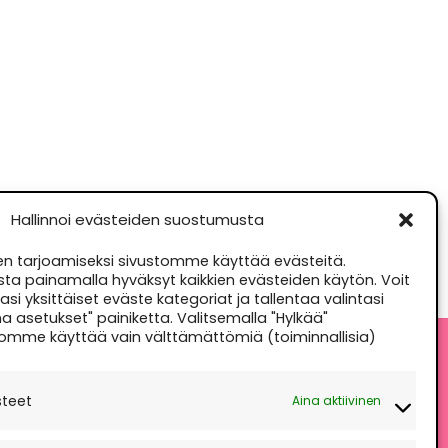
Hallinnoi evästeiden suostumusta
 tarjoamiseksi sivustomme käyttää evästeitä.
sta painamalla hyväksyt kaikkien evästeiden käytön. Voit
si yksittäiset eväste kategoriat ja tallentaa valintasi
a asetukset" painiketta. Valitsemalla "Hylkää"
omme käyttää vain välttämättömiä (toiminnallisia)
äksyn" salliaksesi Google
steet
Aina aktiivinen
maps
västekäytäntö