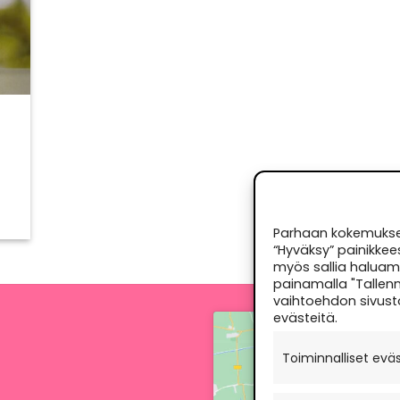
Parhaan kokemuksen
“Hyväksy” painikkee
myös sallia haluama
painamalla "Tallenn
vaihtoehdon sivust
evästeitä.
Paina "Hyv
Toiminnalliset evä
E