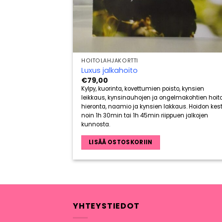
HOITOLAHJAKORTTI
Luxus jalkahoito
€
79,00
Kylpy, kuorinta, kovettumien poisto, kynsien
leikkaus, kynsinauhojen ja ongelmakohtien hoito
hieronta, naamio ja kynsien lakkaus. Hoidon kes
noin 1h 30min tai 1h 45min riippuen jalkojen
kunnosta.
LISÄÄ OSTOSKORIIN
YHTEYSTIEDOT