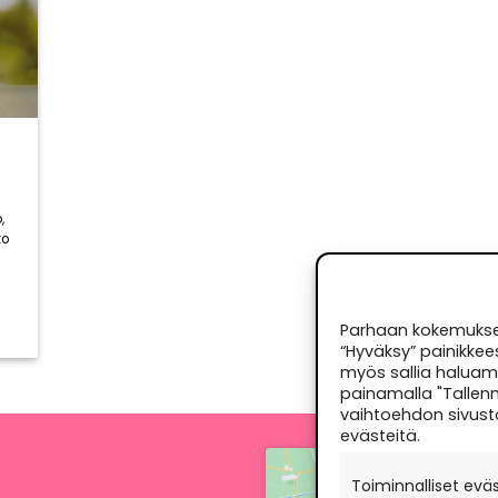
,
to
Parhaan kokemuksen
“Hyväksy” painikkee
myös sallia haluama
painamalla "Tallenn
vaihtoehdon sivust
evästeitä.
Toiminnalliset evä