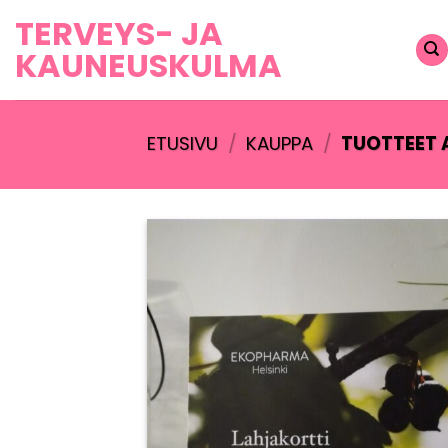
Skip
TERVEYS- JA
to
KAUNEUSKULMA
content
ETUSIVU
/
KAUPPA
/
TUOTTEET 