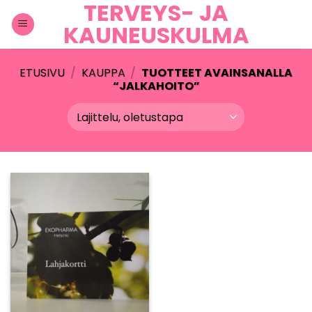
TERVEYS- JA
Skip
to
KAUNEUSKULMA
content
ETUSIVU
/
KAUPPA
/
TUOTTEET AVAINSANALLA
“JALKAHOITO”