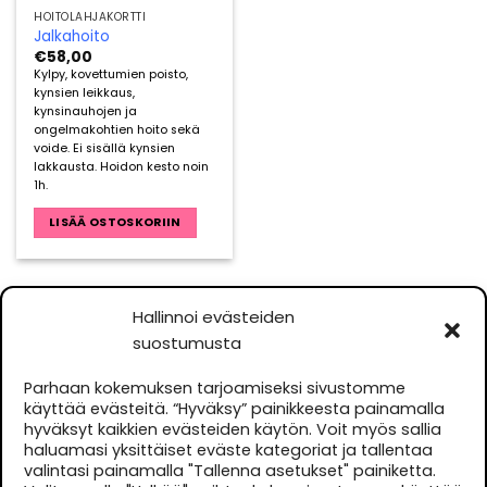
HOITOLAHJAKORTTI
Jalkahoito
€
58,00
Kylpy, kovettumien poisto,
kynsien leikkaus,
kynsinauhojen ja
ongelmakohtien hoito sekä
voide. Ei sisällä kynsien
lakkausta. Hoidon kesto noin
1h.
LISÄÄ OSTOSKORIIN
Hallinnoi evästeiden
suostumusta
YHTEYSTIEDOT
Parhaan kokemuksen tarjoamiseksi sivustomme
käyttää evästeitä. “Hyväksy” painikkeesta painamalla
Terveys- ja Kauneuskulma Ky
hyväksyt kaikkien evästeiden käytön. Voit myös sallia
Hallituskatu 30 B 3, 90100 Oulu
haluamasi yksittäiset eväste kategoriat ja tallentaa
valintasi painamalla "Tallenna asetukset" painiketta.
Kauneushoitola
044 5691850