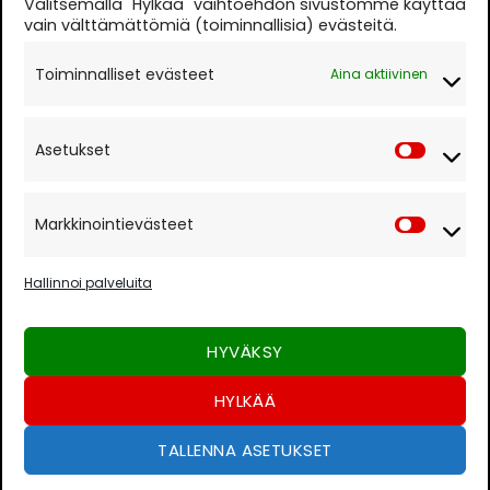
Valitsemalla "Hylkää" vaihtoehdon sivustomme käyttää
Parturi-kampaamo
0400 664686
vain välttämättömiä (toiminnallisia) evästeitä.
Auki ma-to 10.30-18.00 ja pe 10.30-17.00 tai
Toiminnalliset evästeet
Aina aktiivinen
sopimuksen mukaan.
Evästekäytäntö
Asetukset
Asetuk
Rekisteri- ja tietosuojaseloste
Markkinointievästeet
Markki
Paina "Hyväksyn" salliaksesi Google
Hallinnoi palveluita
maps
Evästekäytäntö
HYVÄKSY
HYVÄKSYN
HYLKÄÄ
TALLENNA ASETUKSET
Visa
MasterCard