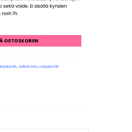
sekä voide. Ei sisällä kynsien
noin 1h.
ÄÄ OSTOSKORIIN
hjakortti
,
Jalkahoito
,
Lahjakortti