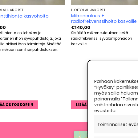
OLAHJAKORTTI
HOITOLAHJAKORTTI
Mikroneulaus +
nttihionta kasvohoito
radiofrekvenssihoito kasvoille
,00
€
140,00
ttihionta on tehokas ja
Sisältää mikroneulauksen sekä
varainen ihon syväpuhdistaja, joka
radiofrekvenssi syvälämpöhoidon
a aktivoi ihon toimintoja. Sisältää
kasvoille.
mekaanisen ihonpuhdistuksen.
Parhaan kokemuksen
“Hyväksy” painikkee
myös sallia haluama
painamalla "Tallenn
vaihtoehdon sivust
SÄÄ OSTOSKORIIN
LISÄÄ OSTOSKORIIN
evästeitä.
Toiminnalliset evä