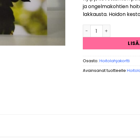
ja ongelmakohtien hoito 
lakkausta. Hoidon kesto 
Jalkahoito määrä
LIS
Osasto:
Hoitolahjakortti
Avainsanat tuotteelle
Hoitola