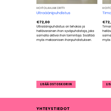
HOITOLAHJAKORTTI
HOIT
o
Ultraäänipuhdistus
Tima
€
72,00
€
72
 puolen tunnin
Ultraäänipuhdistus on tehokas ja
Timan
 joka pehmentää ja
hellävarainen ihon syväpuhdistaja, joka
hellä
 sisältää
samalla aktivoi ihon toimintoja. Sisältää
samall
oiskuorinnan,
myös mekaanisen ihonpuhdistuksen.
myös 
eet.
RIIN
LISÄÄ OSTOSKORIIN
LI
YHTEYSTIEDOT