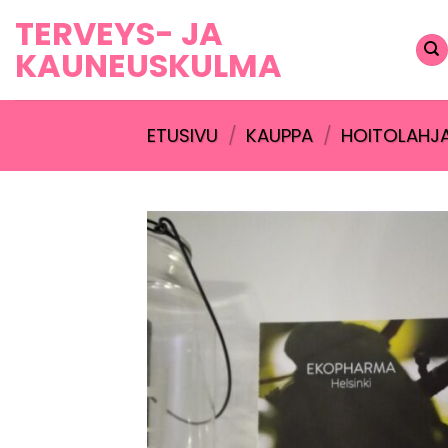
Skip
TERVEYS- JA
to
KAUNEUSKULMA
content
ETUSIVU
/
KAUPPA
/
HOITOLAHJ