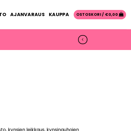
TO
AJANVARAUS
KAUPPA
OSTOSKORI /
€
0,00
to, kynsien leikkaus, kynsinauhojen