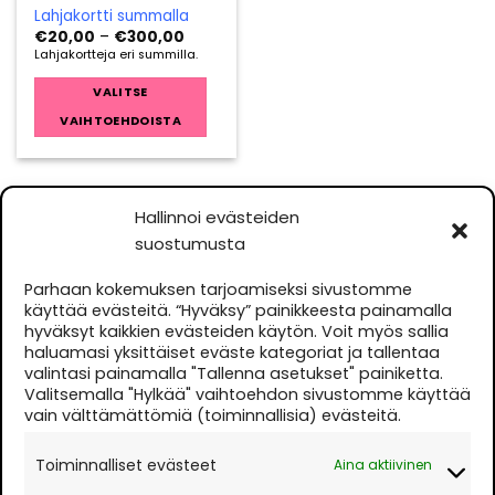
Lahjakortti summalla
Hintaluokka:
€
20,00
–
€
300,00
€20,00
Lahjakortteja eri summilla.
-
€300,00
VALITSE
VAIHTOEHDOISTA
Tällä
tuotteella
on
Hallinnoi evästeiden
useampi
muunnelma.
suostumusta
YHTEYSTIEDOT
Voit
tehdä
Parhaan kokemuksen tarjoamiseksi sivustomme
valinnat
käyttää evästeitä. “Hyväksy” painikkeesta painamalla
Terveys- ja Kauneuskulma Ky
hyväksyt kaikkien evästeiden käytön. Voit myös sallia
tuotteen
Hallituskatu 30 B 3, 90100 Oulu
haluamasi yksittäiset eväste kategoriat ja tallentaa
sivulla.
valintasi painamalla "Tallenna asetukset" painiketta.
Kauneushoitola
044 5691850
Valitsemalla "Hylkää" vaihtoehdon sivustomme käyttää
Parturi-kampaamo
0400 664686
vain välttämättömiä (toiminnallisia) evästeitä.
Auki ma-to 10.30-18.00 ja pe 10.30-17.00 tai
Toiminnalliset evästeet
Aina aktiivinen
sopimuksen mukaan.