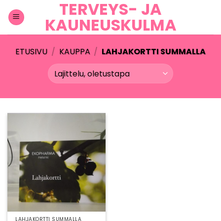
TERVEYS- JA
Skip
to
KAUNEUSKULMA
content
ETUSIVU
/
KAUPPA
/
LAHJAKORTTI SUMMALLA
LAHJAKORTTI SUMMALLA